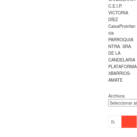
C.E.I.P.
VICTORIA
DÍEZ
CaixaProinfan
cia
PARROQUIA
NTRA. SRA.
DE LA
CANDELARIA
PLATAFORMA
3BARRIOS-
AMATE
Archivos
Buscar
…