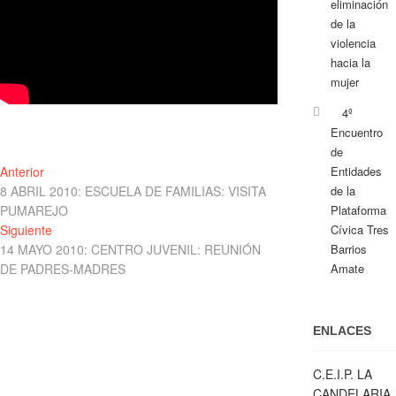
eliminación
de la
violencia
hacia la
mujer
4º
Encuentro
de
Navegación
Entrada
Anterior
Entidades
anterior:
8 ABRIL 2010: ESCUELA DE FAMILIAS: VISITA
de la
de
PUMAREJO
Plataforma
entradas
Entrada
Siguiente
Cívica Tres
siguiente:
14 MAYO 2010: CENTRO JUVENIL: REUNIÓN
Barrios
DE PADRES-MADRES
Amate
ENLACES
C.E.I.P. LA
CANDELARIA