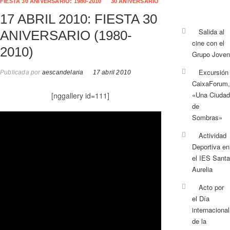
FIESTA 30 ANIVERSARIO: 1980-2010
30 ANIVERSARIO
17 ABRIL 2010: FIESTA 30
Salida al
ANIVERSARIO (1980-
cine con el
2010)
Grupo Joven
Excursión
Publicada por
aescandelaria
17 abril 2010
CaixaForum,
«Una Ciudad
[nggallery id=111]
de
Sombras»
Actividad
Deportiva en
el IES Santa
Aurelia
Acto por
el Día
internacional
de la