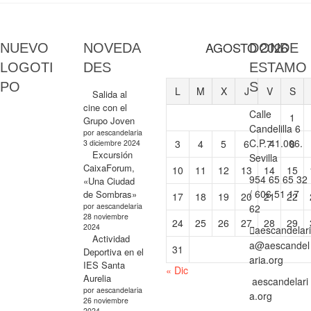
AGOSTO 2026
NUEVO
NOVEDA
DONDE
LOGOTI
DES
ESTAMO
PO
S
L
M
X
J
V
S
Salida al
cine con el
Calle
1
Grupo Joven
Candelilla 6
por aescandelaria
C.P. 41.006.
3
4
5
6
7
8
3 diciembre 2024
Excursión
Sevilla
CaixaForum,
10
11
12
13
14
15
954 65 65 32
«Una Ciudad
/ 606 51 17
de Sombras»
17
18
19
20
21
22
por aescandelaria
62
28 noviembre
24
25
26
27
28
29
2024
aescandelari
Actividad
a@aescandel
31
Deportiva en el
aria.org
IES Santa
« Dic
Aurelia
aescandelari
por aescandelaria
a.org
26 noviembre
2024