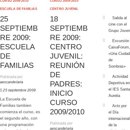
CURSO 2009-2010
CURSO 2009-2010
ESCUELA DE FAMILIAS
CENTRO JUVENIL
25
18
Salida al
cine con el
SEPTIEMB
SEPTIEMB
Grupo Joven
RE 2009:
RE 2009:
Excursión
ESCUELA
CENTRO
CaixaForum,
«Una Ciudad
DE
JUVENIL:
de
FAMILIAS
REUNIÓN
Sombras»
DE
Actividad
Publicada por
PADRES:
aescandelaria
Deportiva en
el IES Santa
25 septiembre 2009
INICIO
Aurelia
La Escuela de
CURSO
Familias tambien
Acto por
2009/2010
comienza el curso, es
el Día
el segundo año, con
internacional
Publicada por
una programación
de la
aescandelaria