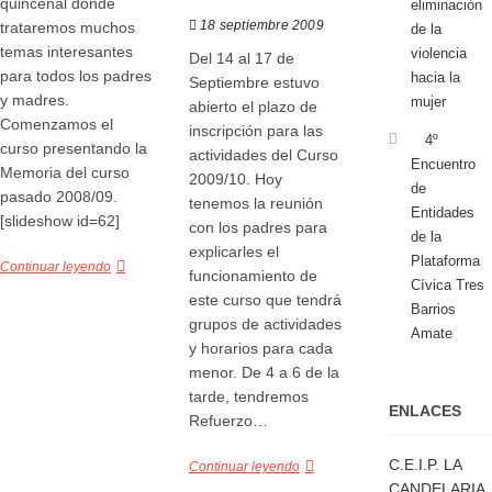
quincenal donde
eliminación
18 septiembre 2009
trataremos muchos
de la
temas interesantes
violencia
Del 14 al 17 de
para todos los padres
hacia la
Septiembre estuvo
y madres.
mujer
abierto el plazo de
Comenzamos el
inscripción para las
4º
curso presentando la
actividades del Curso
Encuentro
Memoria del curso
2009/10. Hoy
de
pasado 2008/09.
tenemos la reunión
Entidades
[slideshow id=62]
con los padres para
de la
explicarles el
Plataforma
Continuar leyendo
funcionamiento de
Cívica Tres
este curso que tendrá
Barrios
grupos de actividades
Amate
y horarios para cada
menor. De 4 a 6 de la
tarde, tendremos
ENLACES
Refuerzo…
C.E.I.P. LA
Continuar leyendo
CANDELARIA