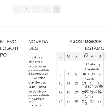
Paginación
Página
Página
Página
Página
1
…
6
7
anterior
de
entradas
NUEVO
NOVEDA
AGOSTO 2026
DONDE
LOGOTI
DES
ESTAMO
PO
S
L
M
X
J
V
S
Salida al
cine con el
Calle
1
Grupo Joven
Candelilla 6
por aescandelaria
C.P. 41.006.
3 diciembre 2024
3
4
5
6
7
8
Excursión
Sevilla
CaixaForum,
10
11
12
13
14
15
954 65 65
«Una Ciudad
32 / 606 51
de Sombras»
17
18
19
20
21
22
por aescandelaria
17 62
28 noviembre
24
25
26
27
28
29
2024