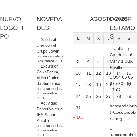
NUEVO
NOVEDA
AGOSTO 2026
DONDE
LOGOTI
DES
ESTAMO
PO
S
L
M
X
J
V
S
Salida al
cine con el
Calle
1
Grupo Joven
Candelilla 6
por aescandelaria
C.P. 41.006.
3 diciembre 2024
3
4
5
6
7
8
Excursión
Sevilla
CaixaForum,
10
11
12
13
14
15
954 65 65
«Una Ciudad
32 / 606 51
de Sombras»
17
18
19
20
21
22
por aescandelaria
17 62
28 noviembre
24
25
26
27
28
29
2024
Actividad
aescandelaria
31
Deportiva en el
@aescandela
IES Santa
« Dic
ria.org
Aurelia
por aescandelaria
26 noviembre
aescandelari
2024