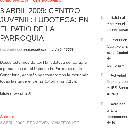
CURSO 2008-2009
CENTRO JUVENIL
3 ABRIL 2009: CENTRO
JUVENIL: LUDOTECA: EN
Salida al
cine con el
EL PATIO DE LA
Grupo Joven
PARROQUIA
Excursión
CaixaForum,
Publicada por
aescandelaria
3 abril 2009
«Una Ciudad
de
Desde este mes de abril la ludoteca se realizará
Sombras»
algunos dias en el Patio de la Parroquia de la
Candelaria, además nos tomaremos la merienda
Actividad
todas las tarde entre las 6:45h y las 7:15h.
Deportiva en
el IES Santa
[slideshow id=20]
Aurelia
Acto por
el Día
Navegación
Entrada
Anterior
internacional
anterior:
3 ABRIL 2009: RED JOVEN: CAMPEONATO
de la
de