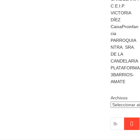
C.E.I.P.
VICTORIA
DÍEZ
CaixaProinfan
cia
PARROQUIA
NTRA. SRA.
DE LA
CANDELARIA
PLATAFORMA
3BARRIOS-
AMATE
Archivos
Buscar
…