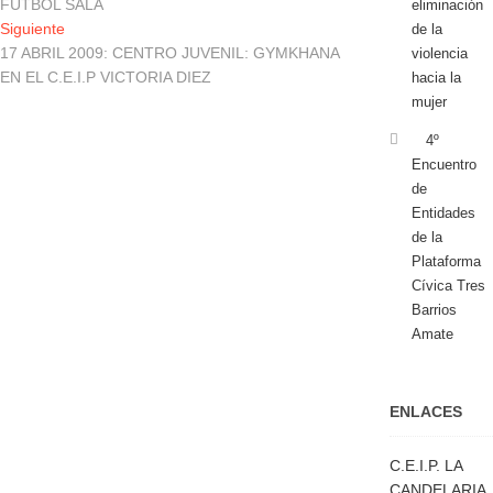
FUTBOL SALA
eliminación
entradas
Entrada
Siguiente
de la
siguiente:
17 ABRIL 2009: CENTRO JUVENIL: GYMKHANA
violencia
EN EL C.E.I.P VICTORIA DIEZ
hacia la
mujer
4º
Encuentro
de
Entidades
de la
Plataforma
Cívica Tres
Barrios
Amate
ENLACES
C.E.I.P. LA
CANDELARIA