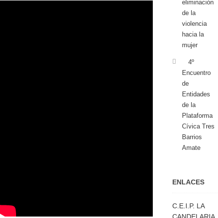
eliminación
de la
violencia
hacia la
mujer
4º
Encuentro
de
Entidades
de la
Plataforma
Cívica Tres
Barrios
Amate
ENLACES
C.E.I.P. LA
CANDELARIA