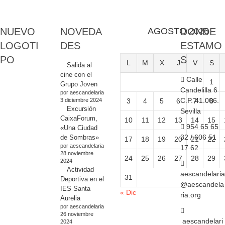
NUEVO
NOVEDA
AGOSTO 2026
DONDE
LOGOTI
DES
ESTAMO
PO
S
L
M
X
J
V
S
Salida al
cine con el
Calle
1
Grupo Joven
Candelilla 6
por aescandelaria
C.P. 41.006.
3 diciembre 2024
3
4
5
6
7
8
Excursión
Sevilla
CaixaForum,
10
11
12
13
14
15
954 65 65
«Una Ciudad
32 / 606 51
de Sombras»
17
18
19
20
21
22
por aescandelaria
17 62
28 noviembre
24
25
26
27
28
29
2024
Actividad
aescandelaria
31
Deportiva en el
@aescandela
IES Santa
« Dic
ria.org
Aurelia
por aescandelaria
26 noviembre
aescandelari
2024