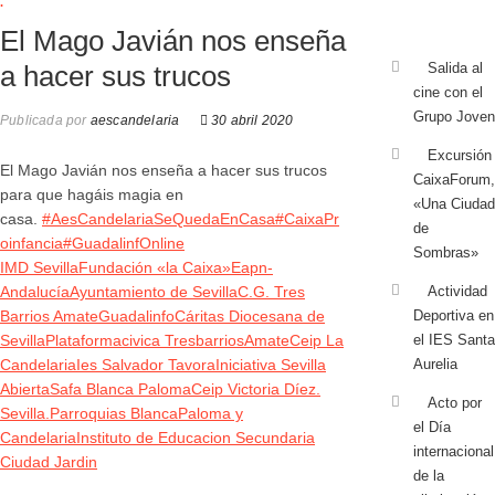
.
El Mago Javián nos enseña
a hacer sus trucos
Salida al
cine con el
Grupo Joven
Publicada por
aescandelaria
30 abril 2020
Excursión
El Mago Javián nos enseña a hacer sus trucos
CaixaForum,
para que hagáis magia en
«Una Ciudad
casa.
#AesCandelariaSeQuedaEnCasa
#CaixaPr
de
oinfancia
#GuadalinfOnline
Sombras»
IMD Sevilla
Fundación «la Caixa»
Eapn-
Andalucía
Ayuntamiento de Sevilla
C.G. Tres
Actividad
Barrios Amate
Guadalinfo
Cáritas Diocesana de
Deportiva en
Sevilla
Plataformacivica TresbarriosAmate
Ceip La
el IES Santa
Candelaria
Ies Salvador Tavora
Iniciativa Sevilla
Aurelia
Abierta
Safa Blanca Paloma
Ceip Victoria Díez.
Acto por
Sevilla.
Parroquias BlancaPaloma y
el Día
Candelaria
Instituto de Educacion Secundaria
internacional
Ciudad Jardin
de la