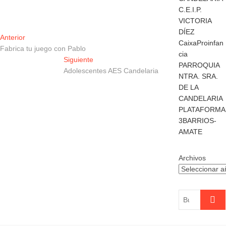
C.E.I.P.
VICTORIA
DÍEZ
Navegación
Entrada
Anterior
CaixaProinfan
anterior:
Fabrica tu juego con Pablo
de
cia
Entrada
Siguiente
PARROQUIA
entradas
siguiente:
Adolescentes AES Candelaria
NTRA. SRA.
DE LA
CANDELARIA
PLATAFORMA
3BARRIOS-
AMATE
Archivos
Buscar
…