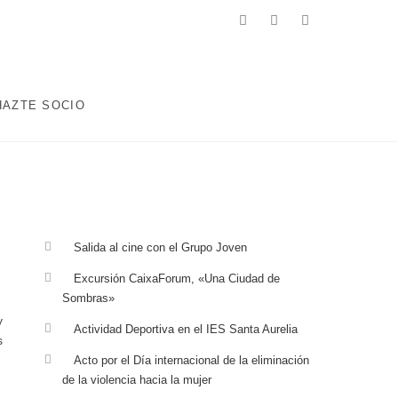
facebook
twitter
instagram
 ENCAMINADOS A MEJORAR LA CALIDAD DE VIDA DE LA
ABORALES, EDUCATIVAS, DEPORTIVAS Y AQUELLAS QUE
HAZTE SOCIO
Salida al cine con el Grupo Joven
Excursión CaixaForum, «Una Ciudad de
Sombras»
y
Actividad Deportiva en el IES Santa Aurelia
s
Acto por el Día internacional de la eliminación
de la violencia hacia la mujer