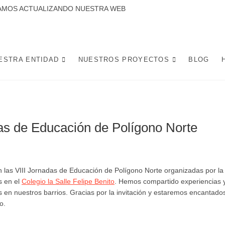
CTUALIZANDO NUESTRA WEB
 LA CANDELARIA SE DEDICA A DESARROLLAR PROYECTOS Y ACTIVIDADES
 DE LA CIUDAD DE SEVILLA. POTENCIANDO INICIATIVAS SOCIALES, L
MEJOREN LA VIDA Y CONVIVENCIA DE LOS VECINOS.
ESTRA ENTIDAD
NUESTROS PROYECTOS
BLOG
das de Educación de Polígono Norte
 las VIII Jornadas de Educación de Polígono Norte organizadas por la
s en el
Colegio la Salle Felipe Benito
. Hemos compartido experiencias 
s en nuestros barrios. Gracias por la invitación y estaremos encantado
o.