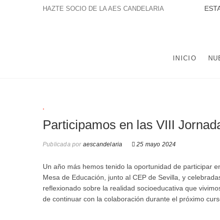
Saltar
ESTAMOS A
HAZTE SOCIO DE LA AES CANDELARIA
al
contenido
LA ASOCIACIÓN EDUCATIVA Y SOCIAL NTRA. SRA. DE
POBLACIÓN DE TRES BARRIOS-AMATE Y DEL CONJUNTO
INICIO
NU
.
Participamos en las VIII Jorna
Publicada por
aescandelaria
25 mayo 2024
Un año más hemos tenido la oportunidad de participar en
Mesa de Educación, junto al CEP de Sevilla, y celebrada
reflexionado sobre la realidad socioeducativa que vivimo
de continuar con la colaboración durante el próximo curs