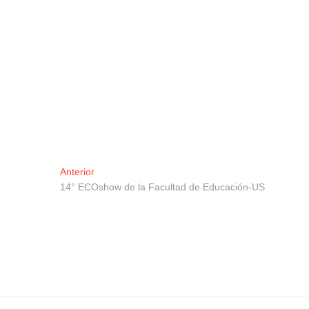
Navegación
Entrada
Anterior
anterior:
14° ECOshow de la Facultad de Educación-US
de
entradas