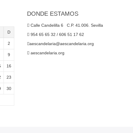
DONDE ESTAMOS
Calle Candelilla 6 C.P. 41.006. Sevilla
D
954 65 65 32 / 606 51 17 62
2
aescandelaria@aescandelaria.org
aescandelaria.org
9
5
16
2
23
9
30