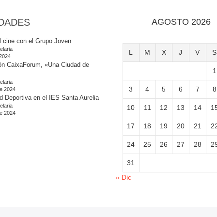
DADES
AGOSTO 2026
l cine con el Grupo Joven
elaria
L
M
X
J
V
S
 2024
ón CaixaForum, «Una Ciudad de
1
elaria
3
4
5
6
7
8
e 2024
d Deportiva en el IES Santa Aurelia
elaria
10
11
12
13
14
1
e 2024
17
18
19
20
21
2
24
25
26
27
28
2
31
« Dic