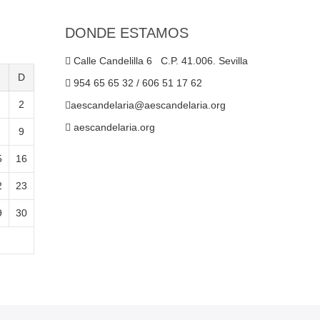
DONDE ESTAMOS
Calle Candelilla 6 C.P. 41.006. Sevilla
D
954 65 65 32 / 606 51 17 62
2
aescandelaria@aescandelaria.org
aescandelaria.org
9
5
16
2
23
9
30