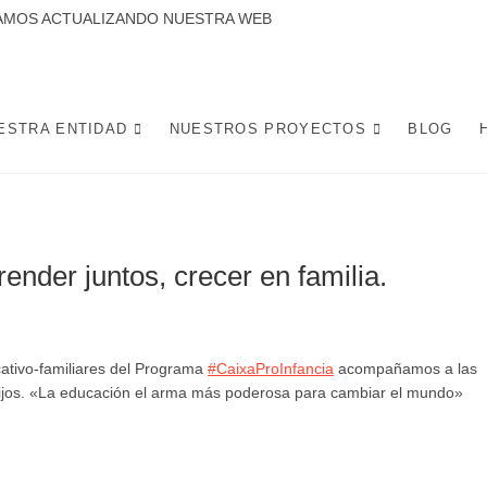
CTUALIZANDO NUESTRA WEB
 LA CANDELARIA SE DEDICA A DESARROLLAR PROYECTOS Y ACTIVIDADES
 DE LA CIUDAD DE SEVILLA. POTENCIANDO INICIATIVAS SOCIALES, L
MEJOREN LA VIDA Y CONVIVENCIA DE LOS VECINOS.
ESTRA ENTIDAD
NUESTROS PROYECTOS
BLOG
nder juntos, crecer en familia.
ucativo-familiares del Programa
#CaixaProInfancia
acompañamos a las
hijos. «La educación el arma más poderosa para cambiar el mundo»