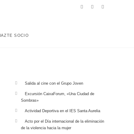
facebook
twitter
instagram
 ENCAMINADOS A MEJORAR LA CALIDAD DE VIDA DE LA
ABORALES, EDUCATIVAS, DEPORTIVAS Y AQUELLAS QUE
HAZTE SOCIO
Salida al cine con el Grupo Joven
Excursión CaixaForum, «Una Ciudad de
Sombras»
Actividad Deportiva en el IES Santa Aurelia
Acto por el Día internacional de la eliminación
de la violencia hacia la mujer