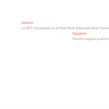
Navegación
Entrada
Anterior
anterior:
La AES Candelaria en el Real Betis Balompié-Real Socie
de
Entrada
Siguiente
entradas
siguiente:
Nuestro equipo juvenil