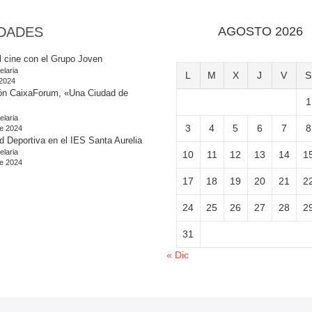
DADES
AGOSTO 2026
l cine con el Grupo Joven
elaria
L
M
X
J
V
S
 2024
ón CaixaForum, «Una Ciudad de
1
elaria
3
4
5
6
7
8
e 2024
d Deportiva en el IES Santa Aurelia
elaria
10
11
12
13
14
1
e 2024
17
18
19
20
21
2
24
25
26
27
28
2
31
« Dic