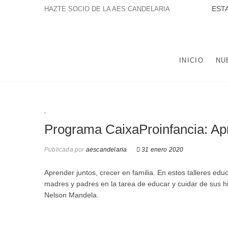
Saltar
ESTAMOS A
HAZTE SOCIO DE LA AES CANDELARIA
al
contenido
LA ASOCIACIÓN EDUCATIVA Y SOCIAL NTRA. SRA. DE
POBLACIÓN DE TRES BARRIOS-AMATE Y DEL CONJUNTO
INICIO
NU
.
Programa CaixaProinfancia: Apre
Publicada por
aescandelaria
31 enero 2020
Aprender juntos, crecer en familia. En estos talleres ed
madres y padres en la tarea de educar y cuidar de sus 
Nelson Mandela.