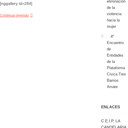
eliminación
[nggallery id=284]
de la
violencia
Continuar leyendo
hacia la
mujer
4º
Encuentro
de
Entidades
de la
Plataforma
Cívica Tres
Barrios
Amate
ENLACES
C.E.I.P. LA
CANDELARIA