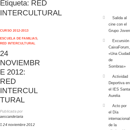
Etiqueta:
RED
INTERCULTURAL
Salida al
cine con el
Grupo Joven
CURSO 2012-2013
ESCUELA DE FAMILIAS
,
Excursión
RED INTERCULTURAL
CaixaForum,
24
«Una Ciudad
de
NOVIEMBR
Sombras»
E 2012:
Actividad
RED
Deportiva en
INTERCUL
el IES Santa
Aurelia
TURAL
Acto por
Publicada por
el Día
aescandelaria
internacional
24 noviembre 2012
de la