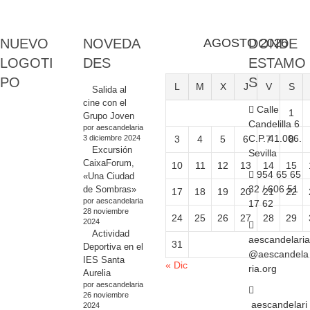
NUEVO
NOVEDA
AGOSTO 2026
DONDE
LOGOTI
DES
ESTAMO
PO
S
L
M
X
J
V
S
Salida al
cine con el
Calle
1
Grupo Joven
Candelilla 6
por aescandelaria
C.P. 41.006.
3 diciembre 2024
3
4
5
6
7
8
Excursión
Sevilla
CaixaForum,
10
11
12
13
14
15
954 65 65
«Una Ciudad
32 / 606 51
de Sombras»
17
18
19
20
21
22
por aescandelaria
17 62
28 noviembre
24
25
26
27
28
29
2024
Actividad
aescandelaria
31
Deportiva en el
@aescandela
IES Santa
« Dic
ria.org
Aurelia
por aescandelaria
26 noviembre
aescandelari
2024