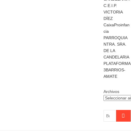
C.E.I.P.
VICTORIA
DÍEZ
CaixaProinfan
cia
PARROQUIA
NTRA. SRA.
DE LA
CANDELARIA
PLATAFORMA
3BARRIOS-
AMATE
Archivos
Buscar
…