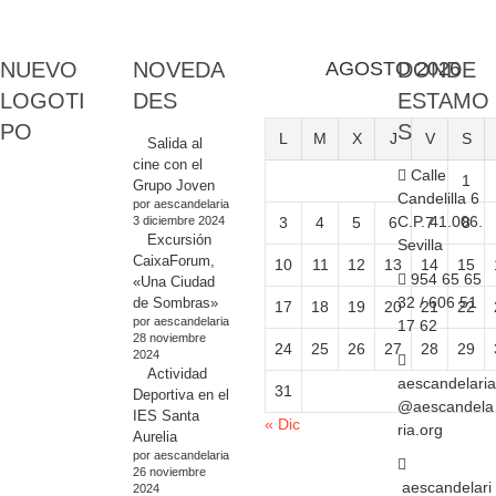
NUEVO
NOVEDA
AGOSTO 2026
DONDE
LOGOTI
DES
ESTAMO
PO
S
L
M
X
J
V
S
Salida al
cine con el
Calle
1
Grupo Joven
Candelilla 6
por aescandelaria
C.P. 41.006.
3 diciembre 2024
3
4
5
6
7
8
Excursión
Sevilla
CaixaForum,
10
11
12
13
14
15
954 65 65
«Una Ciudad
32 / 606 51
de Sombras»
17
18
19
20
21
22
por aescandelaria
17 62
28 noviembre
24
25
26
27
28
29
2024
Actividad
aescandelaria
31
Deportiva en el
@aescandela
IES Santa
« Dic
ria.org
Aurelia
por aescandelaria
26 noviembre
aescandelari
2024