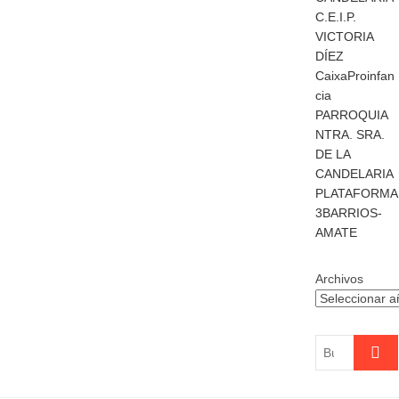
C.E.I.P.
VICTORIA
DÍEZ
CaixaProinfan
cia
PARROQUIA
NTRA. SRA.
DE LA
CANDELARIA
PLATAFORMA
3BARRIOS-
AMATE
Archivos
Buscar
…