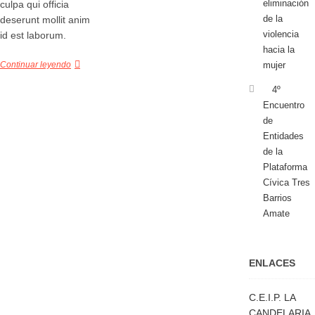
eliminación
culpa qui officia
de la
deserunt mollit anim
violencia
id est laborum.
hacia la
Continuar leyendo
mujer
4º
Encuentro
de
Entidades
de la
Plataforma
Cívica Tres
Barrios
Amate
ENLACES
C.E.I.P. LA
CANDELARIA