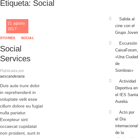
Etiqueta:
Social
Salida al
21 agosto
cine con el
2017
Grupo Joven
STORIES
SOCIAL
Excursión
Social
CaixaForum,
Services
«Una Ciudad
de
Sombras»
Publicada por
aescandelaria
Actividad
Duis aute irure dolor
Deportiva en
in reprehenderit in
el IES Santa
voluptate velit esse
Aurelia
cillum dolore eu fugiat
Acto por
nulla pariatur.
el Día
Excepteur sint
internacional
occaecat cupidatat
de la
non proident, sunt in