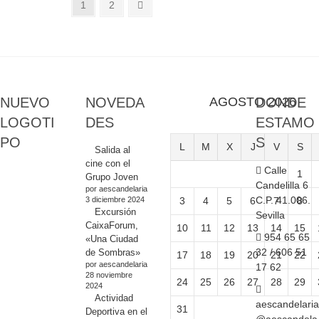
Paginación
Página
Página
Página
1
2
siguiente
de
entradas
NUEVO
NOVEDA
AGOSTO 2026
DONDE
LOGOTI
DES
ESTAMO
PO
S
L
M
X
J
V
S
Salida al
cine con el
Calle
1
Grupo Joven
Candelilla 6
por aescandelaria
C.P. 41.006.
3 diciembre 2024
3
4
5
6
7
8
Excursión
Sevilla
CaixaForum,
10
11
12
13
14
15
954 65 65
«Una Ciudad
32 / 606 51
de Sombras»
17
18
19
20
21
22
por aescandelaria
17 62
28 noviembre
24
25
26
27
28
29
2024
Actividad
aescandelaria
31
Deportiva en el