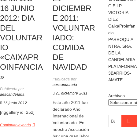
C.E.I.P.
16 JUNIO
DICIEMBR
VICTORIA
2012: DIA
E 2011:
DÍEZ
DEL
VOLUNTAR
CaixaProinfan
cia
VOLUNTAR
IADO:
PARROQUIA
IO
COMIDA
NTRA. SRA.
DE LA
«CAIXAPR
DE
CANDELARIA
OINFANCIA
NAVIDAD
PLATAFORMA
3BARRIOS-
»
Publicada por
AMATE
aescandelaria
Publicada por
21 diciembre 2011
aescandelaria
Archivos
Este año 2011 fue
16 junio 2012
declarado Año
[nggallery id=252]
Internacional de
Buscar
Voluntariado. En
…
Continuar leyendo
nuestra Asociación
hay una gran labor