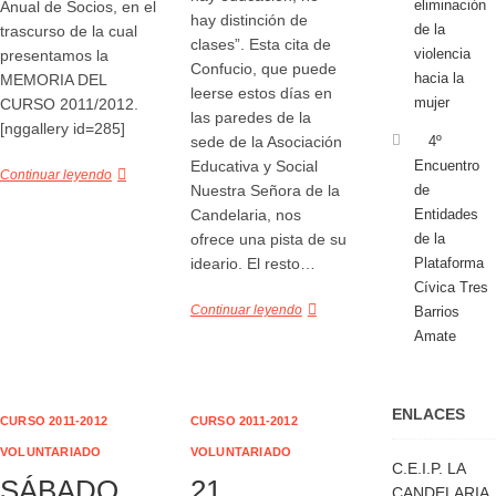
eliminación
Anual de Socios, en el
hay distinción de
de la
trascurso de la cual
clases”. Esta cita de
violencia
presentamos la
Confucio, que puede
hacia la
MEMORIA DEL
leerse estos días en
mujer
CURSO 2011/2012.
las paredes de la
[nggallery id=285]
sede de la Asociación
4º
Educativa y Social
Encuentro
Continuar leyendo
Nuestra Señora de la
de
Candelaria, nos
Entidades
ofrece una pista de su
de la
ideario. El resto…
Plataforma
Cívica Tres
Continuar leyendo
Barrios
Amate
ENLACES
CURSO 2011-2012
CURSO 2011-2012
VOLUNTARIADO
VOLUNTARIADO
C.E.I.P. LA
SÁBADO
21
CANDELARIA