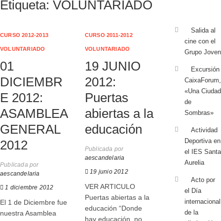
Etiqueta:
VOLUNTARIADO
Salida al
CURSO 2012-2013
CURSO 2011-2012
cine con el
VOLUNTARIADO
VOLUNTARIADO
Grupo Joven
01
19 JUNIO
Excursión
DICIEMBR
2012:
CaixaForum,
«Una Ciudad
E 2012:
Puertas
de
ASAMBLEA
abiertas a la
Sombras»
GENERAL
educación
Actividad
Deportiva en
2012
Publicada por
el IES Santa
aescandelaria
Aurelia
Publicada por
19 junio 2012
aescandelaria
Acto por
VER ARTICULO
1 diciembre 2012
el Día
Puertas abiertas a la
internacional
El 1 de Diciembre fue
educación “Donde
de la
nuestra Asamblea
hay educación, no