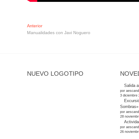
Navegación
Entrada
Anterior
anterior:
Manualidades con Javi Noguero
de
entradas
NUEVO LOGOTIPO
NOVE
Salida a
por aescand
3 diciembre
Excursi
Sombras»
por aescand
28 noviembr
Activida
por aescand
26 noviembr