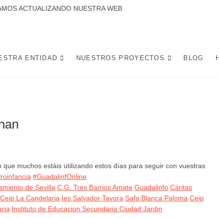
CTUALIZANDO NUESTRA WEB
 LA CANDELARIA SE DEDICA A DESARROLLAR PROYECTOS Y ACTIVIDADES
 DE LA CIUDAD DE SEVILLA. POTENCIANDO INICIATIVAS SOCIALES, L
MEJOREN LA VIDA Y CONVIVENCIA DE LOS VECINOS.
ESTRA ENTIDAD
NUESTROS PROYECTOS
BLOG
anan
n que muchos estáis utilizando estos días para seguir con vuestras
roinfancia
#GuadalinfOnline
amiento de Sevilla
C.G. Tres Barrios Amate
Guadalinfo
Cáritas
Ceip La Candelaria
Ies Salvador Tavora
Safa Blanca Paloma
Ceip
ria
Instituto de Educacion Secundaria Ciudad Jardin