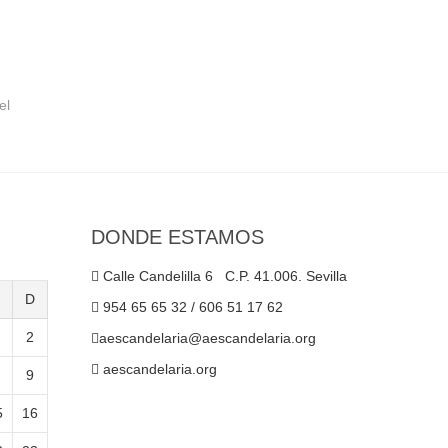
el
DONDE ESTAMOS
Calle Candelilla 6 C.P. 41.006. Sevilla
D
954 65 65 32 / 606 51 17 62
2
aescandelaria@aescandelaria.org
aescandelaria.org
9
5
16