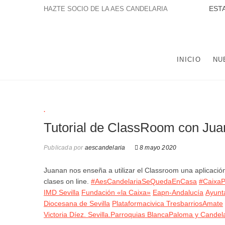
Saltar
ESTAMOS A
HAZTE SOCIO DE LA AES CANDELARIA
al
contenido
LA ASOCIACIÓN EDUCATIVA Y SOCIAL NTRA. SRA. DE
POBLACIÓN DE TRES BARRIOS-AMATE Y DEL CONJUNTO
INICIO
NU
.
Tutorial de ClassRoom con Ju
Publicada por
aescandelaria
8 mayo 2020
Juanan nos enseña a utilizar el Classroom una aplicació
clases on line.
#AesCandelariaSeQuedaEnCasa
#CaixaP
IMD Sevilla
Fundación «la Caixa»
Eapn-Andalucía
Ayunt
Diocesana de Sevilla
Plataformacivica TresbarriosAmate
Victoria Díez. Sevilla.
Parroquias BlancaPaloma y Candela