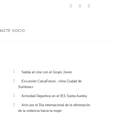
facebook
twitter
instagram
 ENCAMINADOS A MEJORAR LA CALIDAD DE VIDA DE LA
ABORALES, EDUCATIVAS, DEPORTIVAS Y AQUELLAS QUE
HAZTE SOCIO
Salida al cine con el Grupo Joven
Excursión CaixaForum, «Una Ciudad de
Sombras»
Actividad Deportiva en el IES Santa Aurelia
Acto por el Día internacional de la eliminación
de la violencia hacia la mujer