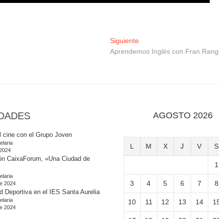
Entrada
Siguiente
siguiente:
Aprendemos Inglés con Fran Rang
DADES
AGOSTO 2026
l cine con el Grupo Joven
elaria
L
M
X
J
V
S
 2024
ón CaixaForum, «Una Ciudad de
1
elaria
3
4
5
6
7
8
e 2024
d Deportiva en el IES Santa Aurelia
elaria
10
11
12
13
14
1
e 2024