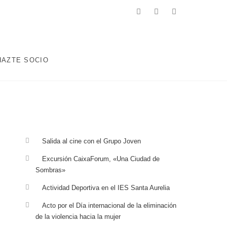
facebook
twitter
instagram
 ENCAMINADOS A MEJORAR LA CALIDAD DE VIDA DE LA
ABORALES, EDUCATIVAS, DEPORTIVAS Y AQUELLAS QUE
HAZTE SOCIO
Salida al cine con el Grupo Joven
Excursión CaixaForum, «Una Ciudad de
Sombras»
Actividad Deportiva en el IES Santa Aurelia
Acto por el Día internacional de la eliminación
de la violencia hacia la mujer