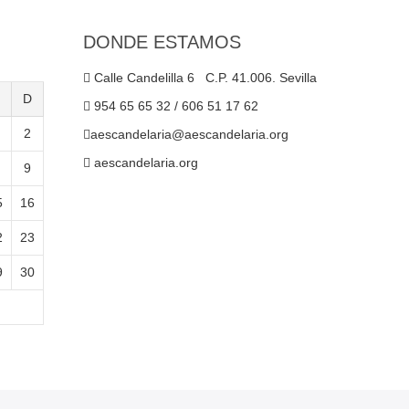
DONDE ESTAMOS
Calle Candelilla 6 C.P. 41.006. Sevilla
D
954 65 65 32 / 606 51 17 62
2
aescandelaria@aescandelaria.org
aescandelaria.org
9
5
16
2
23
9
30