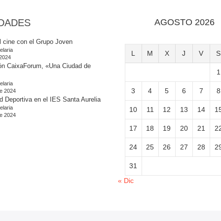
DADES
AGOSTO 2026
l cine con el Grupo Joven
elaria
L
M
X
J
V
S
 2024
ón CaixaForum, «Una Ciudad de
1
elaria
3
4
5
6
7
8
e 2024
d Deportiva en el IES Santa Aurelia
elaria
10
11
12
13
14
1
e 2024
17
18
19
20
21
2
24
25
26
27
28
2
31
« Dic