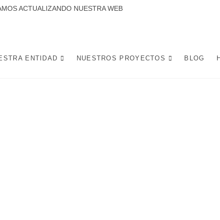
CTUALIZANDO NUESTRA WEB
 LA CANDELARIA SE DEDICA A DESARROLLAR PROYECTOS Y ACTIVIDADES
 DE LA CIUDAD DE SEVILLA. POTENCIANDO INICIATIVAS SOCIALES, L
MEJOREN LA VIDA Y CONVIVENCIA DE LOS VECINOS.
ESTRA ENTIDAD
NUESTROS PROYECTOS
BLOG