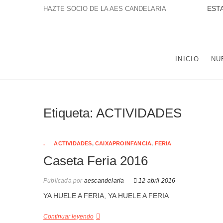
Saltar
ESTAMOS A
HAZTE SOCIO DE LA AES CANDELARIA
al
contenido
LA ASOCIACIÓN EDUCATIVA Y SOCIAL NTRA. SRA. DE
POBLACIÓN DE TRES BARRIOS-AMATE Y DEL CONJUNTO
INICIO
NU
Etiqueta:
ACTIVIDADES
.
ACTIVIDADES
,
CAIXAPROINFANCIA
,
FERIA
Caseta Feria 2016
Publicada por
aescandelaria
12 abril 2016
YA HUELE A FERIA, YA HUELE A FERIA
Continuar leyendo