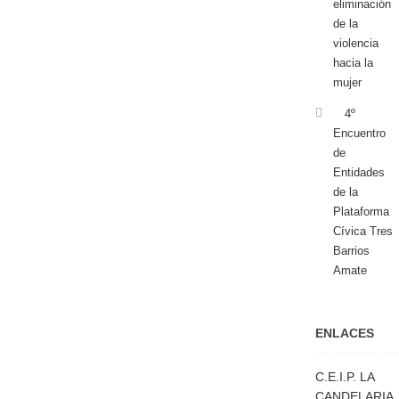
eliminación
de la
violencia
hacia la
mujer
4º
Encuentro
de
Entidades
de la
Plataforma
Cívica Tres
Barrios
Amate
ENLACES
C.E.I.P. LA
CANDELARIA