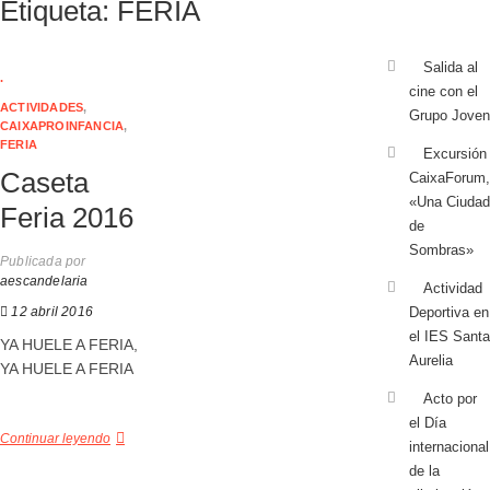
Etiqueta:
FERIA
Salida al
.
cine con el
ACTIVIDADES
,
Grupo Joven
CAIXAPROINFANCIA
,
FERIA
Excursión
Caseta
CaixaForum,
«Una Ciudad
Feria 2016
de
Sombras»
Publicada por
aescandelaria
Actividad
12 abril 2016
Deportiva en
el IES Santa
YA HUELE A FERIA,
Aurelia
YA HUELE A FERIA
Acto por
el Día
Continuar leyendo
internacional
de la