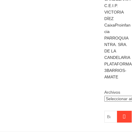
C.E.I.P.
VICTORIA
DÍEZ
CaixaProinfan
cia
PARROQUIA
NTRA. SRA.
DE LA
CANDELARIA
PLATAFORMA
3BARRIOS-
AMATE
Archivos
Buscar
…