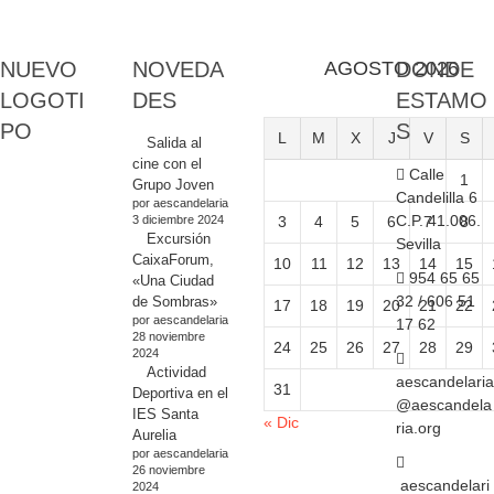
NUEVO
NOVEDA
AGOSTO 2026
DONDE
LOGOTI
DES
ESTAMO
PO
S
L
M
X
J
V
S
Salida al
cine con el
Calle
1
Grupo Joven
Candelilla 6
por aescandelaria
C.P. 41.006.
3 diciembre 2024
3
4
5
6
7
8
Excursión
Sevilla
CaixaForum,
10
11
12
13
14
15
954 65 65
«Una Ciudad
32 / 606 51
de Sombras»
17
18
19
20
21
22
por aescandelaria
17 62
28 noviembre
24
25
26
27
28
29
2024
Actividad
aescandelaria
31
Deportiva en el
@aescandela
IES Santa
« Dic
ria.org
Aurelia
por aescandelaria
26 noviembre
aescandelari
2024