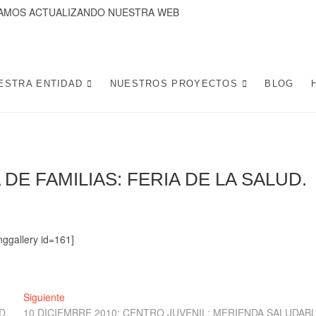
ACTUALIZANDO NUESTRA WEB
 LA CANDELARIA SE DEDICA A DESARROLLAR PROYECTOS Y ACTIVIDADES
 DE LA CIUDAD DE SEVILLA. POTENCIANDO INICIATIVAS SOCIALES, L
MEJOREN LA VIDA Y CONVIVENCIA DE LOS VECINOS.
ESTRA ENTIDAD
NUESTROS PROYECTOS
BLOG
 DE FAMILIAS: FERIA DE LA SALUD.
nggallery id=161]
Entrada
Siguiente
siguiente:
D.
10 DICIEMBRE 2010: CENTRO JUVENIL: MERIENDA SALUDAB