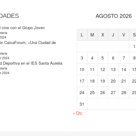
AGOSTO 2026
DADES
l cine con el Grupo Joven
laria
L
M
X
J
V
S
 2024
ón CaixaForum, «Una Ciudad de
1
laria
3
4
5
6
7
8
e 2024
d Deportiva en el IES Santa Aurelia
laria
10
11
12
13
14
1
e 2024
17
18
19
20
21
2
24
25
26
27
28
2
31
« Dic