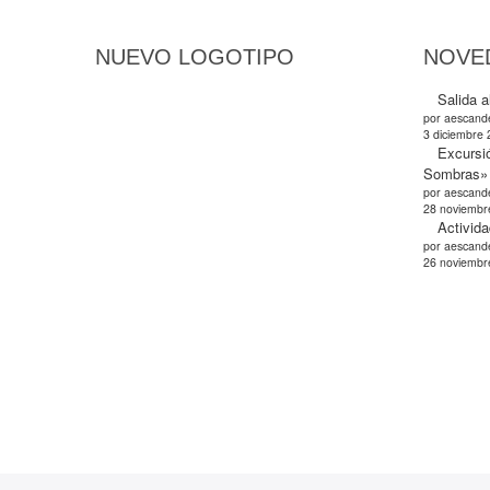
NUEVO LOGOTIPO
NOVE
Salida a
por aescande
3 diciembre
Excursi
Sombras»
por aescande
28 noviembr
Activida
por aescande
26 noviembr