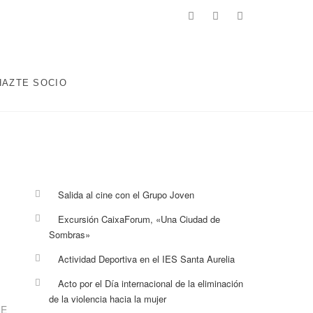
facebook
twitter
instagram
 ENCAMINADOS A MEJORAR LA CALIDAD DE VIDA DE LA
ABORALES, EDUCATIVAS, DEPORTIVAS Y AQUELLAS QUE
HAZTE SOCIO
Salida al cine con el Grupo Joven
Excursión CaixaForum, «Una Ciudad de
Sombras»
Actividad Deportiva en el IES Santa Aurelia
Acto por el Día internacional de la eliminación
de la violencia hacia la mujer
LE