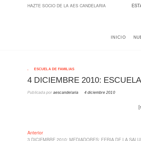
Saltar
ESTAMOS 
HAZTE SOCIO DE LA AES CANDELARIA
al
contenido
LA ASOCIACIÓN EDUCATIVA Y SOCIAL NTRA. SRA. DE
POBLACIÓN DE TRES BARRIOS-AMATE Y DEL CONJUNTO
INICIO
NU
.
ESCUELA DE FAMILIAS
4 DICIEMBRE 2010: ESCUELA
Publicada por
aescandelaria
4 diciembre 2010
[
Navegación
Entrada
Anterior
anterior:
3 DICIEMBRE 2010: MEDIADORES: FERIA DE LA SALU