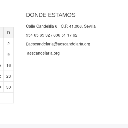
DONDE ESTAMOS
Calle Candelilla 6 C.P. 41.006. Sevilla
D
954 65 65 32 / 606 51 17 62
2
aescandelaria@aescandelaria.org
aescandelaria.org
9
5
16
2
23
9
30