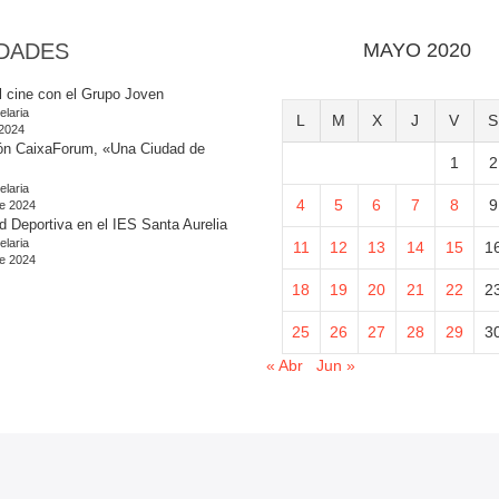
DADES
MAYO 2020
l cine con el Grupo Joven
elaria
L
M
X
J
V
S
 2024
ón CaixaForum, «Una Ciudad de
1
2
elaria
4
5
6
7
8
9
e 2024
d Deportiva en el IES Santa Aurelia
elaria
11
12
13
14
15
1
e 2024
18
19
20
21
22
2
25
26
27
28
29
3
« Abr
Jun »