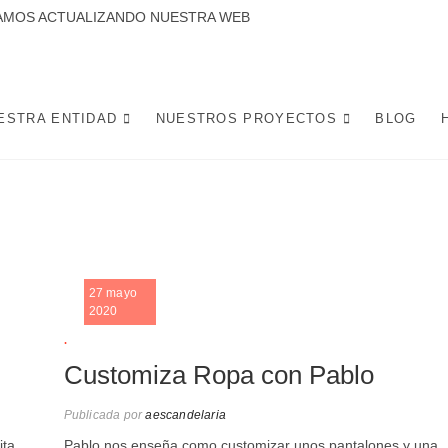
CTUALIZANDO NUESTRA WEB
 LA CANDELARIA SE DEDICA A DESARROLLAR PROYECTOS Y ACTIVIDADES
 DE LA CIUDAD DE SEVILLA. POTENCIANDO INICIATIVAS SOCIALES, L
MEJOREN LA VIDA Y CONVIVENCIA DE LOS VECINOS.
ESTRA ENTIDAD
NUESTROS PROYECTOS
BLOG
27 mayo
2020
.
Customiza Ropa con Pablo
Publicada por
aescandelaria
ita
Pablo nos enseña como customizar unos pantalones y una