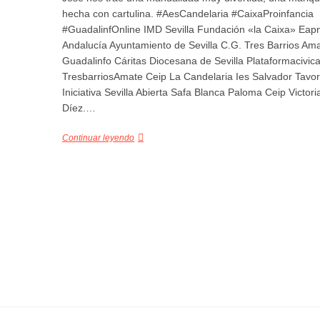
hecha con cartulina. #AesCandelaria #CaixaProinfancia
#GuadalinfOnline IMD Sevilla Fundación «la Caixa» Eap
Andalucía Ayuntamiento de Sevilla C.G. Tres Barrios Am
Guadalinfo Cáritas Diocesana de Sevilla Plataformacivic
TresbarriosAmate Ceip La Candelaria Ies Salvador Tavo
Iniciativa Sevilla Abierta Safa Blanca Paloma Ceip Victori
Díez.…
Continuar leyendo