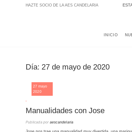
Saltar
ESTAMOS A
HAZTE SOCIO DE LA AES CANDELARIA
al
contenido
LA ASOCIACIÓN EDUCATIVA Y SOCIAL NTRA. SRA. DE
POBLACIÓN DE TRES BARRIOS-AMATE Y DEL CONJUNTO
INICIO
NU
Día:
27 de mayo de 2020
27 mayo
2020
.
Manualidades con Jose
Publicada por
aescandelaria
Jose nos trae una manualidad muy divertida, una mariqu