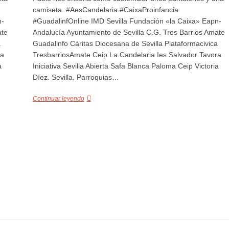
camiseta. #AesCandelaria #CaixaProinfancia
n-
#GuadalinfOnline IMD Sevilla Fundación «la Caixa» Eapn-
ate
Andalucía Ayuntamiento de Sevilla C.G. Tres Barrios Amate
a
Guadalinfo Cáritas Diocesana de Sevilla Plataformacivica
ra
TresbarriosAmate Ceip La Candelaria Ies Salvador Tavora
a
Iniciativa Sevilla Abierta Safa Blanca Paloma Ceip Victoria
Díez. Sevilla. Parroquias…
Continuar leyendo