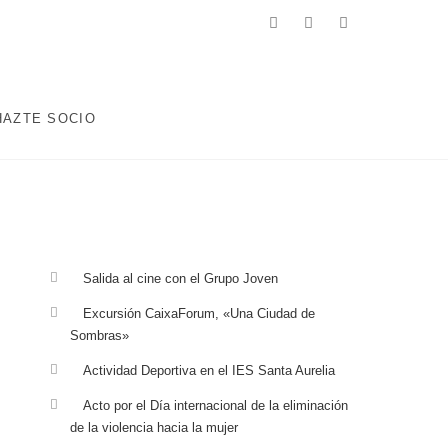
facebook
twitter
instagram
 ENCAMINADOS A MEJORAR LA CALIDAD DE VIDA DE LA
ABORALES, EDUCATIVAS, DEPORTIVAS Y AQUELLAS QUE
HAZTE SOCIO
Salida al cine con el Grupo Joven
Excursión CaixaForum, «Una Ciudad de
Sombras»
Actividad Deportiva en el IES Santa Aurelia
Acto por el Día internacional de la eliminación
de la violencia hacia la mujer