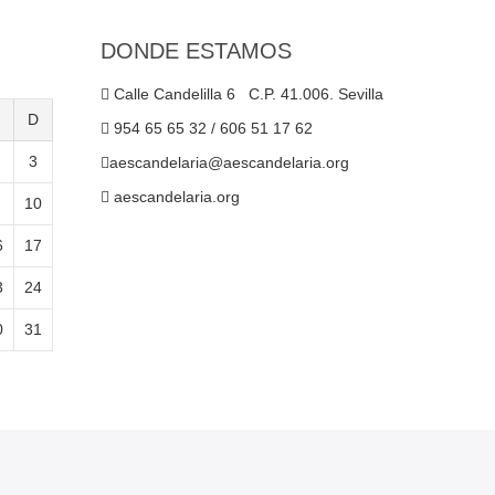
DONDE ESTAMOS
Calle Candelilla 6 C.P. 41.006. Sevilla
D
954 65 65 32 / 606 51 17 62
3
aescandelaria@aescandelaria.org
aescandelaria.org
10
6
17
3
24
0
31