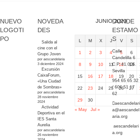
NUEVO
NOVEDA
JUNIO 2020
DONDE
LOGOTI
DES
ESTAMO
PO
S
L
M
X
J
V
S
Salida al
cine con el
Calle
1
2
3
4
5
6
Grupo Joven
Candelilla 6
por aescandelaria
C.P. 41.006.
3 diciembre 2024
8
9
10
11
12
13
Excursión
Sevilla
CaixaForum,
15
16
17
18
19
20
954 65 65 32
«Una Ciudad
/ 606 51 17
de Sombras»
22
23
24
25
26
27
por aescandelaria
62
28 noviembre
29
30
2024
aescandelari
Actividad
« May
Jul »
a@aescandel
Deportiva en el
aria.org
IES Santa
Aurelia
aescandelari
por aescandelaria
a.org
26 noviembre
2024