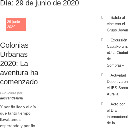
Día:
29 de junio de 2020
Salida al
29 junio
cine con el
2020
Grupo Joven
.
Excursión
Colonias
CaixaForum,
Urbanas
«Una Ciudad
de
2020: La
Sombras»
aventura ha
Actividad
comenzado
Deportiva en
el IES Santa
Publicada por
Aurelia
aescandelaria
Acto por
Y por fin llegó el día
el Día
que tanto tiempo
internacional
llevábamos
de la
esperando y por fin