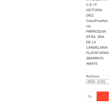
C.E.I.P.
VICTORIA
DÍEZ
CaixaProinfan
cia
PARROQUIA
NTRA. SRA.
DE LA
CANDELARIA
PLATAFORMA
3BARRIOS-
AMATE
Archivos
Buscar
…