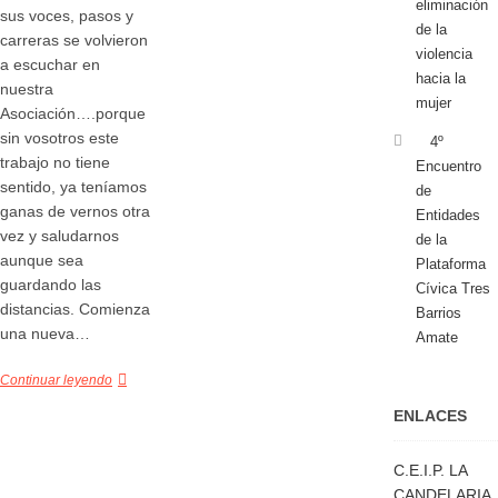
eliminación
sus voces, pasos y
de la
carreras se volvieron
violencia
a escuchar en
hacia la
nuestra
mujer
Asociación….porque
sin vosotros este
4º
trabajo no tiene
Encuentro
sentido, ya teníamos
de
ganas de vernos otra
Entidades
vez y saludarnos
de la
aunque sea
Plataforma
guardando las
Cívica Tres
distancias. Comienza
Barrios
una nueva…
Amate
Continuar leyendo
ENLACES
C.E.I.P. LA
CANDELARIA