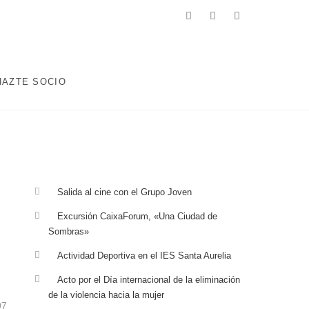
facebook
twitter
instagram
 ENCAMINADOS A MEJORAR LA CALIDAD DE VIDA DE LA
ABORALES, EDUCATIVAS, DEPORTIVAS Y AQUELLAS QUE
HAZTE SOCIO
Salida al cine con el Grupo Joven
Excursión CaixaForum, «Una Ciudad de
Sombras»
Actividad Deportiva en el IES Santa Aurelia
Acto por el Día internacional de la eliminación
de la violencia hacia la mujer
07