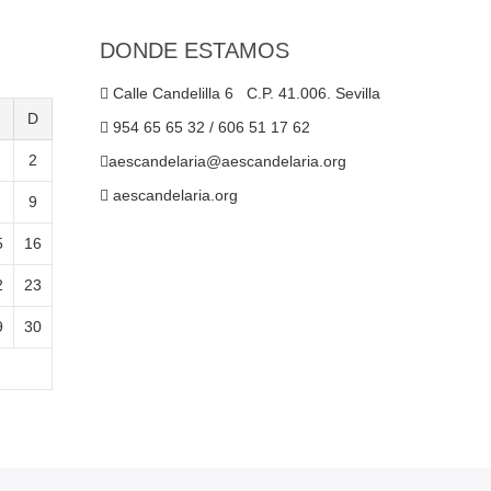
DONDE ESTAMOS
Calle Candelilla 6 C.P. 41.006. Sevilla
D
954 65 65 32 / 606 51 17 62
2
aescandelaria@aescandelaria.org
aescandelaria.org
9
5
16
2
23
9
30