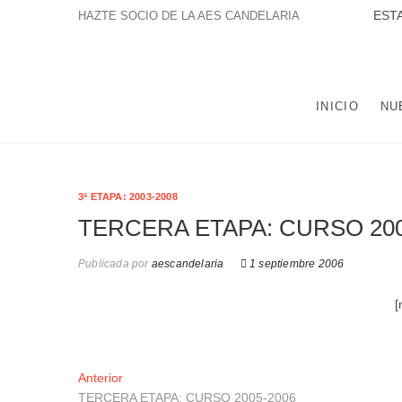
Saltar
ESTAMOS A
HAZTE SOCIO DE LA AES CANDELARIA
al
contenido
LA ASOCIACIÓN EDUCATIVA Y SOCIAL NTRA. SRA. DE
POBLACIÓN DE TRES BARRIOS-AMATE Y DEL CONJUNTO
INICIO
NU
3ª ETAPA: 2003-2008
TERCERA ETAPA: CURSO 200
Publicada por
aescandelaria
1 septiembre 2006
[
Navegación
Entrada
Anterior
anterior:
TERCERA ETAPA: CURSO 2005-2006