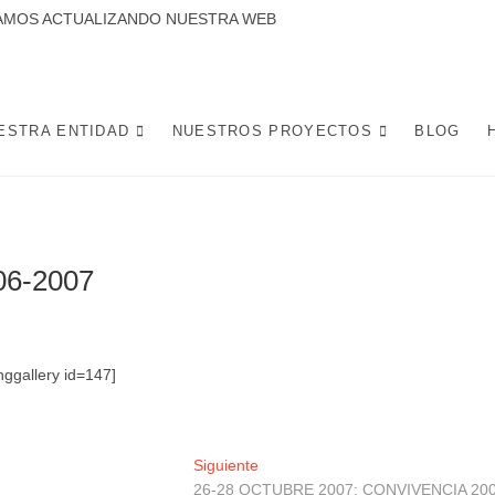
CTUALIZANDO NUESTRA WEB
 LA CANDELARIA SE DEDICA A DESARROLLAR PROYECTOS Y ACTIVIDADES
 DE LA CIUDAD DE SEVILLA. POTENCIANDO INICIATIVAS SOCIALES, L
MEJOREN LA VIDA Y CONVIVENCIA DE LOS VECINOS.
ESTRA ENTIDAD
NUESTROS PROYECTOS
BLOG
6-2007
nggallery id=147]
Entrada
Siguiente
siguiente:
26-28 OCTUBRE 2007: CONVIVENCIA 20