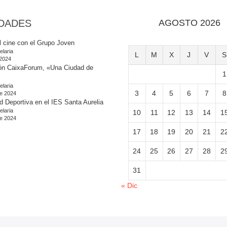
DADES
AGOSTO 2026
l cine con el Grupo Joven
elaria
L
M
X
J
V
S
 2024
ón CaixaForum, «Una Ciudad de
1
elaria
3
4
5
6
7
8
e 2024
d Deportiva en el IES Santa Aurelia
elaria
10
11
12
13
14
1
e 2024
17
18
19
20
21
2
24
25
26
27
28
2
31
« Dic